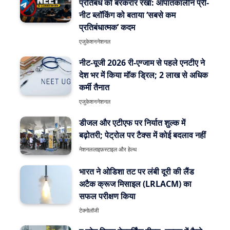
प्रतिबंध को बरकरार रखा: आपातकालीन प्री-
नीट ब्लॉकिंग को बताया ‘सबसे कम
प्रतिबंधात्मक’ कदम
एजुकेशन
नेशनल
नीट-यूजी 2026 री-एग्जाम से पहले एनटीए ने
देश भर में किया मॉक ड्रिल; 2 लाख से अधिक
कर्मी तैनात
एजुकेशन
नेशनल
डीजल और एटीएफ पर निर्यात शुल्क में
बढ़ोतरी; पेट्रोल पर टैक्स में कोई बदलाव नहीं
नेशनल
लाइफ़स्टाइल और हेल्थ
भारत ने ओडिशा तट पर लंबी दूरी की लैंड
अटैक क्रूज मिसाइल (LRLACM) का
सफल परीक्षण किया
टेक्नोलॉजी