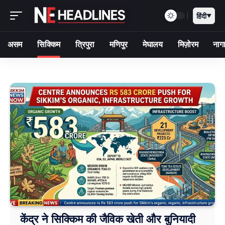
हिंदी
▼
असम
सिक्किम
त्रिपुरा
मणिपुर
मेघालय
मिज़ोरम
नागा
केंद्र ने सिक्किम की जैविक खेती और बुनियादी