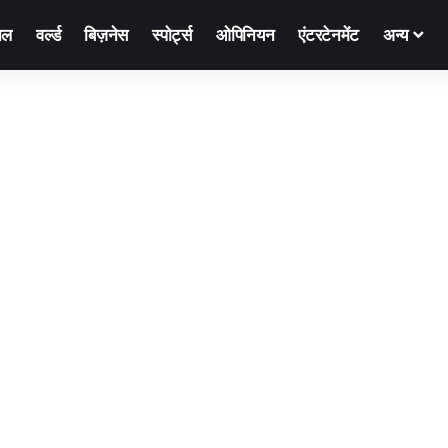
नल
वर्ल्ड
बिज़नेस
स्पोर्ट्स
ओपिनियन
एंटरटेनमेंट
अन्य