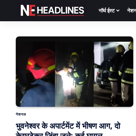
नॉर्थ ईस्ट
नेश
नेशनल
भुवनेश्वर के अपार्टमेंट में भीषण आग, दो
केयरटेकर जिंदा जले; कई घायल