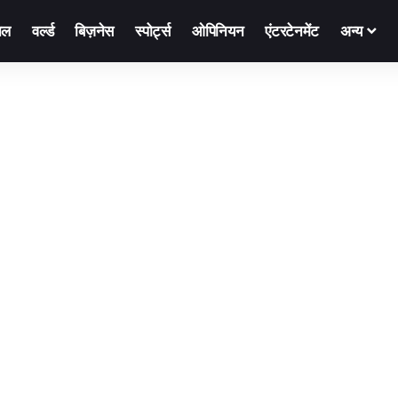
नल
वर्ल्ड
बिज़नेस
स्पोर्ट्स
ओपिनियन
एंटरटेनमेंट
अन्य