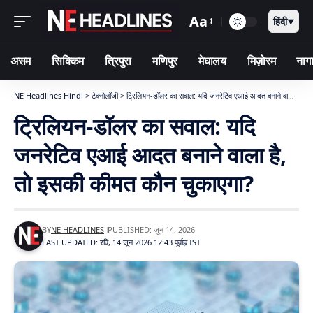
Aa
हिंदी
▼
असम
सिक्किम
त्रिपुरा
मणिपुर
मेघालय
मिज़ोरम
नागा
NE Headlines Hindi
>
टेक्नोलॉजी
>
ट्रिलियन-डॉलर का सवाल: यदि जनरेटिव एआई आदत बनाने वाला है, तो इसकी कीमत कौन चुकाएगा?
ट्रिलियन-डॉलर का सवाल: यदि
जनरेटिव एआई आदत बनाने वाला है,
तो इसकी कीमत कौन चुकाएगा?
BY
NE HEADLINES
PUBLISHED: जून 14, 2026
LAST UPDATED: रवि, 14 जून 2026 12:43 पूर्वाह्न IST