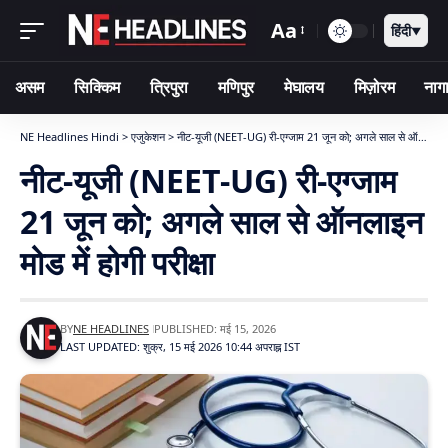
Aa
हिंदी
▼
असम
सिक्किम
त्रिपुरा
मणिपुर
मेघालय
मिज़ोरम
नागा
NE Headlines Hindi
>
एजुकेशन
>
नीट-यूजी (NEET-UG) री-एग्जाम 21 जून को; अगले साल से ऑनलाइन मोड में होगी परीक्षा
नीट-यूजी (NEET-UG) री-एग्जाम
21 जून को; अगले साल से ऑनलाइन
मोड में होगी परीक्षा
BY
NE HEADLINES
PUBLISHED: मई 15, 2026
LAST UPDATED: शुक्र, 15 मई 2026 10:44 अपराह्न IST