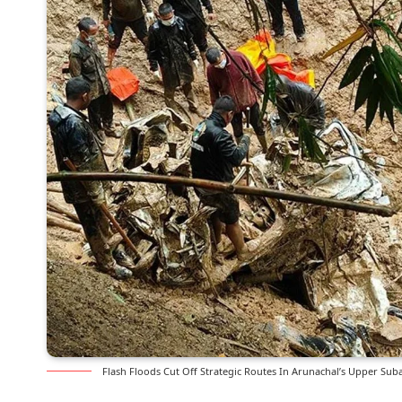
Flash Floods Cut Off Strategic Routes In Arunachal’s Upper Suban