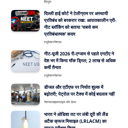
त्रिपुरा
दिल्ली हाई कोर्ट ने टेलीग्राम पर अस्थायी
प्रतिबंध को बरकरार रखा: आपातकालीन प्री-
नीट ब्लॉकिंग को बताया ‘सबसे कम
प्रतिबंधात्मक’ कदम
एजुकेशन
नेशनल
नीट-यूजी 2026 री-एग्जाम से पहले एनटीए ने
देश भर में किया मॉक ड्रिल; 2 लाख से अधिक
कर्मी तैनात
एजुकेशन
नेशनल
डीजल और एटीएफ पर निर्यात शुल्क में
बढ़ोतरी; पेट्रोल पर टैक्स में कोई बदलाव नहीं
नेशनल
लाइफ़स्टाइल और हेल्थ
भारत ने ओडिशा तट पर लंबी दूरी की लैंड
अटैक क्रूज मिसाइल (LRLACM) का
सफल परीक्षण किया